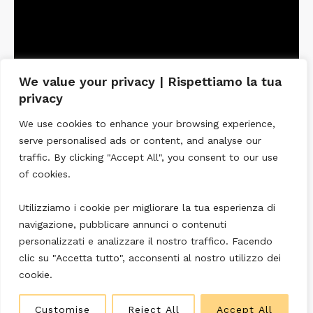
o
b
b
l
i
We value your privacy | Rispettiamo la tua
g
privacy
a
We use cookies to enhance your browsing experience,
t
serve personalised ads or content, and analyse our
o
traffic. By clicking "Accept All", you consent to our use
r
of cookies.
i
o
Utilizziamo i cookie per migliorare la tua esperienza di
)
navigazione, pubblicare annunci o contenuti
personalizzati e analizzare il nostro traffico. Facendo
clic su "Accetta tutto", acconsenti al nostro utilizzo dei
cookie.
Customise
Reject All
Accept All