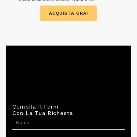
ACQUISTA ORA!
Compila Il Form
Con La Tua Richesta
N
o
m