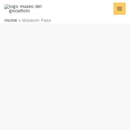
Vai
contenuto
al
contenuto
Home
»
Museum Pass