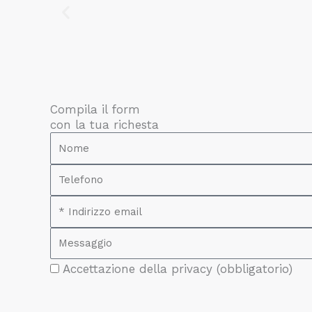
Compila il form
con la tua richesta
N
o
T
m
e
e
E
l
m
e
M
a
f
e
i
o
A
Accettazione della privacy (obbligatorio)
s
l
n
c
s
o
c
a