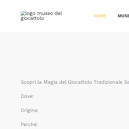
Vai
contenuto
al
HOME
MUS
contenuto
Scopri la Magia del Giocattolo Tradizionale S
Dove:
Origine:
Perchè: