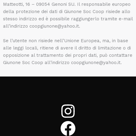
Matteotti, 16 – 09054 Genoni SU. Il responsabile europeo
della protezione dei dati di Giunone Soc Coop risiede allo
stesso indirizzo ed è possibile raggiungerlo tramite e-mail
all’indirizzo coopgiunone@yahoo.it.
Se l’utente non risiede nell’Unione Europea, ma, in base
alle leggi locali, ritiene di avere il diritto di limitazione o di
opposizione al trattamento dei propri dati, può contattare
Giunone Soc Coop all’indirizzo coopgiunone@yahoo.it.