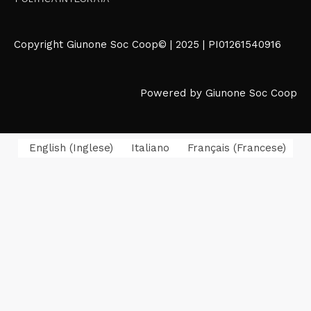
Copyright Giunone Soc Coop© | 2025 | PI01261540916
Powered by Giunone Soc Coop
English
(
Inglese
)
Italiano
Français
(
Francese
)