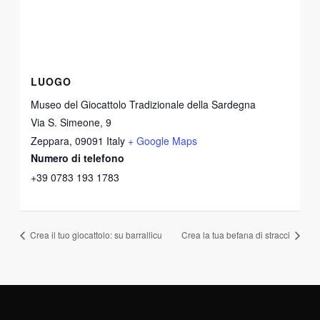
LUOGO
Museo del Giocattolo Tradizionale della Sardegna
Via S. Simeone, 9
Zeppara
,
09091
Italy
+ Google Maps
Numero di telefono
+39 0783 193 1783
Crea il tuo giocattolo: su barrallicu
Crea la tua befana di stracci