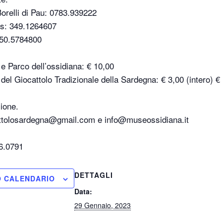
Borelli di Pau: 0783.939222
es: 349.1264607
 350.5784800
e Parco dell’ossidiana: € 10,00
el Giocattolo Tradizionale della Sardegna: € 3,00 (intero) € 2
zione.
ttolosardegna@gmail.com e info@museossidiana.it
6.0791
DETTAGLI
O CALENDARIO
Data:
29 Gennaio, 2023